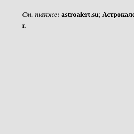
См. также
:
astroalert.su
;
Астрокале
г.