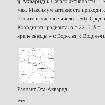
η-Аквариды
. Начало активности – 1
мая. Максимум активности приходитс
(зенитное часовое число – 60). Сред. 
Координаты радианта: α = 22
,5; δ =
ч
яркие звезды – α Водолея, ξ Водолея)
Радиант Эта-Акварид
***