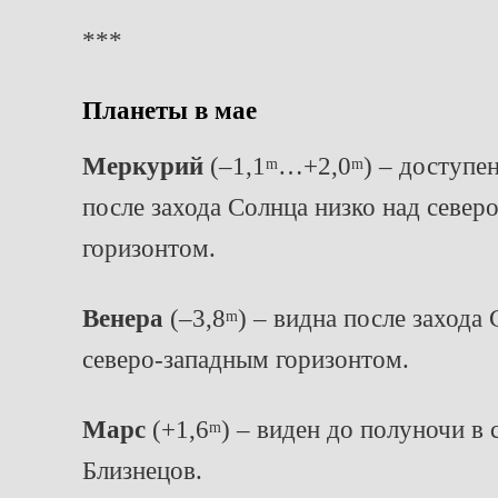
***
Планеты в
мае
Меркурий
(–1,1
…+2,0
) – доступе
m
m
после захода Солнца низко над север
горизонтом.
Венера
(–3,8
) – видна после захода
m
северо-западным горизонтом.
Марс
(+1,6
) – виден до полуночи в 
m
Близнецов.