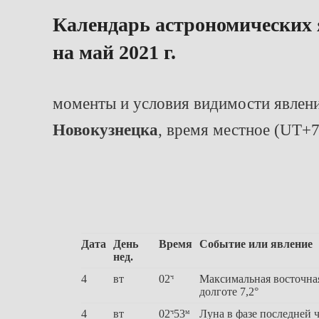
Календарь астрономических
на май 2021 г.
моменты и условия видимости явлен
Новокузнецка
, время местное (UT+7
Дата
День
Время
Событие или явление
нед.
4
вт
02
Максимальная восточна
ч
долготе 7,2°
4
вт
02
53
Луна в фазе последней 
ч
м