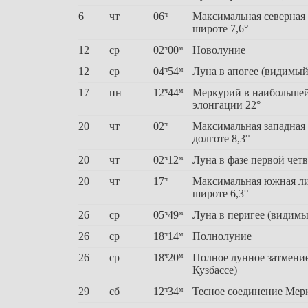
6
чт
06
Максимальная северная
ч
широте 7,6°
12
ср
02
00
Новолуние
ч
м
12
ср
04
54
Луна в апогее (видимый
ч
м
17
пн
12
44
Меркурий в наибольшей
ч
м
элонгации 22°
20
чт
02
Максимальная западная
ч
долготе 8,3°
20
чт
02
12
Луна в фазе первой чет
ч
м
20
чт
17
Максимальная южная л
ч
широте 6,3°
26
ср
05
49
Луна в перигее (видимы
ч
м
26
ср
18
14
Полнолуние
ч
м
26
ср
18
20
Полное лунное затмение
ч
м
Кузбассе)
29
сб
12
34
Тесное соединение Мерк
ч
м