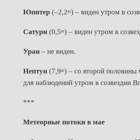
Юпитер
(–2,2
) – виден утром в соз
m
Сатурн
(0,5
) – виден утром в созве
m
Уран
– не виден.
Нептун
(7,9
) – со второй половины
m
для наблюдений утром в созвездии В
***
Метеорные потоки в мае