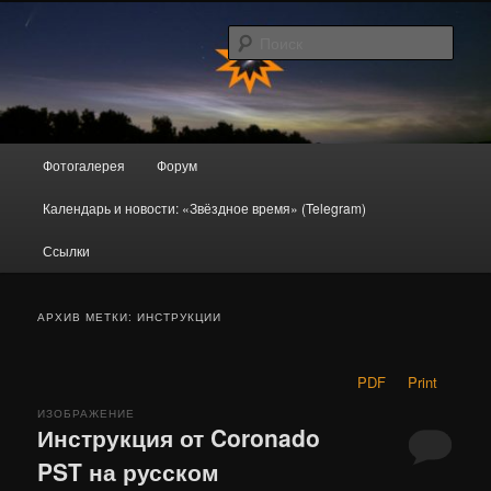
Перейти
Перейти
Любительская астрономия в Новокузнецке, Кузбассе и окрестностях
к
к
Поис
основному
дополнительному
содержимому
содержимому
AstroDrome
Главное
Фотогалерея
Форум
меню
Календарь и новости: «Звёздное время» (Telegram)
Ссылки
АРХИВ МЕТКИ:
ИНСТРУКЦИИ
PDF
Print
ИЗОБРАЖЕНИЕ
Инструкция от Coronado
PST на русском