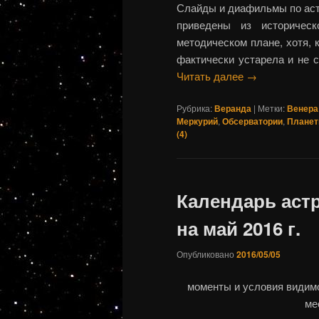
Слайды и диафильмы по астр
приведены из историчес
методическом плане, хотя, 
фактически устарела и не 
Читать далее
→
Рубрика:
Веранда
|
Метки:
Венера
Меркурий
,
Обсерватории
,
Плане
(
4
)
Календарь аст
на май 2016 г.
Опубликовано
2016/05/05
моменты и условия видим
ме