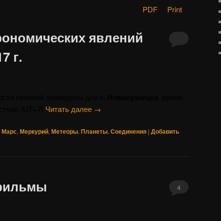
PDF
Print
рономических явлений
7 г.
ости явлений приведены для
г. Новокузнецка
, время
стное (UT+7)
Читать далее
→
,
Марс
,
Меркурий
,
Метеоры
,
Планеты
,
Соединения
|
Добавить
фильмы
4