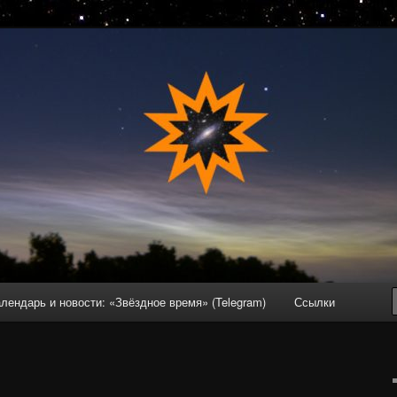
овокузнецке, Кузбассе и окрестностях
лендарь и новости: «Звёздное время» (Telegram)
Ссылки