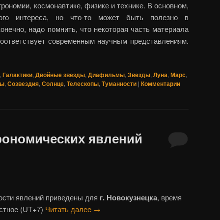
ономии, космонавтике, физике и технике. В основном,
кого интереса, но что-то может быть полезно в
конечно, надо помнить, что некоторая часть материала
соответствует современным научным представлениям.
,
Галактики
,
Двойные звезды
,
Диафильмы
,
Звезды
,
Луна
,
Марс
,
ты
,
Созвездия
,
Солнце
,
Телескопы
,
Туманности
|
Комментарии
рономических явлений
ости явлений приведены для
г. Новокузнецка
, время
стное (UT+7)
Читать далее
→