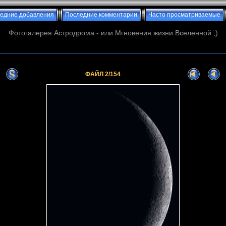
едние добавления
Последние комментарии
Часто просматриваемые
Фотогалерея Астродрома - или Мгновения жизни Вселенной ;)
ФАЙЛ 2/154