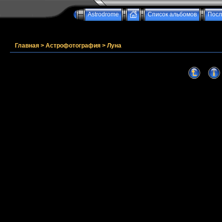
Astrodrome
Список альбомов
Посл
Главная
>
Астрофотография
>
Луна