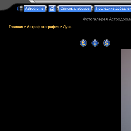
Astrodrome
Список альбомов
Последние добавле
Фотогалерея Астродрома
Главная
>
Астрофотография
>
Луна