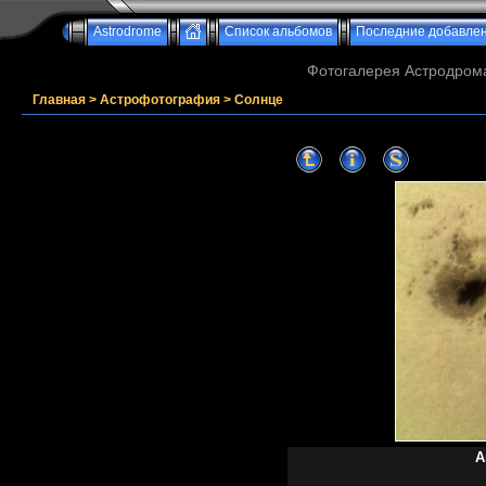
Astrodrome
Список альбомов
Последние добавле
Фотогалерея Астродрома
Главная
>
Астрофотография
>
Солнце
А