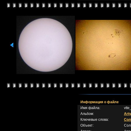
Информация о файле
Имя файла:
vtt
Альбом:
Art
Ключевые слова:
Сол
Объект:
Сол