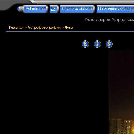
Astrodrome
Список альбомов
Последние добавле
Фотогалерея Астродрома
Главная
>
Астрофотография
>
Луна