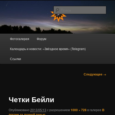
Перейти
Любительская астрономия в Новокузнецке, Кузбассе и окрестностях
к
Поис
основному
содержимому
AstroDrome
Главное
Фотогалерея
Форум
меню
Календарь и новости: «Звёздное время» (Telegram)
Ссылки
Навигация
Следующее →
по
изображениям
Четки Бейли
Опубликовано
2013/05/13
с разрешением
1000 × 728
в галерее
В
погоне за лунной тенью