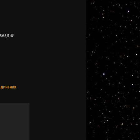
звездии
единения
.