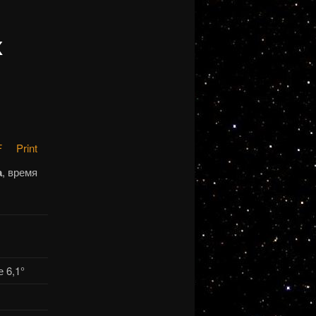
х
F
Print
а
, время
 6,1°