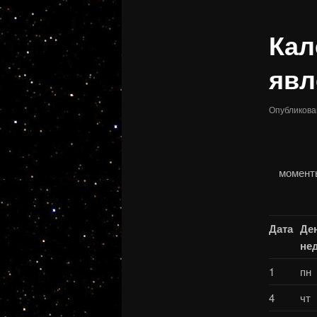
записям
Кал
явл
Опубликов
момент
Дата
Де
нед
1
пн
4
чт