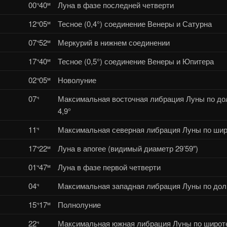
00
40
Луна в фазе последней четверти
ч
м
12
05
Тесное (0,4°) соединение Венеры и Сатурна
ч
м
07
52
Меркурий в нижнем соединении
ч
м
17
40
Тесное (0,5°) соединение Венеры и Юпитера
ч
м
02
05
Новолуние
ч
м
07
Максимальная восточная либрация Луны по до
ч
4,9°
11
Максимальная северная либрация Луны по широ
ч
17
22
Луна в апогее (видимый диаметр 29’59″)
ч
м
01
47
Луна в фазе первой четверти
ч
м
04
Максимальная западная либрация Луны по долг
ч
15
17
Полнолуние
ч
м
22
Максимальная южная либрация Луны по широте
ч