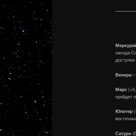
Меркури
захода С
доступен
Венера
– 
Марс
(+0
пройдет п
Юпитер
(
восточны
Сатурн
(