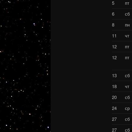
5
пт
6
сб
8
пн
11
чт
12
пт
12
пт
13
сб
18
чт
20
сб
24
ср
27
сб
27
сб