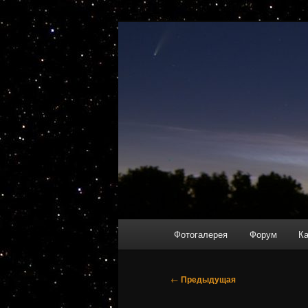
Перейти
Любительская астрономия в Н
к
основному
AstroDrome
содержимому
Главное
Фотогалерея
Форум
Ка
меню
Навигация
←
Предыдущая
по