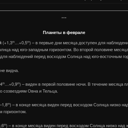
***
Планеты в феврале
й
(+1,3
…+0,5
) – в первые дни месяца доступен для наблюден
m
m
олнца над юго-западным горизонтом. Во второй половине месяц
 для наблюдений перед восходом Солнца над юго-восточным го
не видна.
,4
…+0,9
) – виден в первой половине ночи. В течение месяца п
m
m
о созвездиям Овна и Тельца.
–1,8
) – в конце месяца виден перед восходом Солнца низко над
m
м горизонтом.
0,6
) – в конце месяца виден перед восходом Солнца низко над 
m