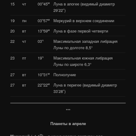
ч
м
15
чт
00
45
Луна в апогее (видимый диаметр
29’22″)
ч
м
19
пн
03
57
Меркурий в верхнем соединении
ч
м
20
вт
13
59
Луна в фазе первой четверти
ч
22
чт
03
Максимальная западная либрация
Луны по долготе 8,5°
ч
23
пт
19
Максимальная южная либрация
Луны по широте 6,3°
ч
м
27
вт
10
31
Полнолуние
ч
м
27
вт
22
22
Луна в перигее (видимый диаметр
33’28″)
***
Планеты в апреле
m