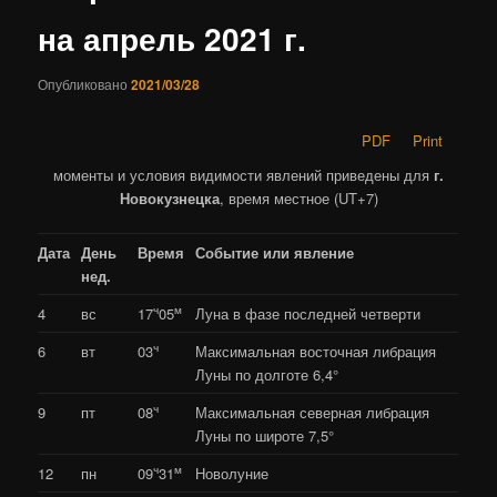
на апрель 2021 г.
Опубликовано
2021/03/28
PDF
Print
моменты и условия видимости явлений приведены для
г.
Новокузнецка
, время местное (UT+7)
Дата
День
Время
Событие или явление
нед.
ч
м
4
вс
17
05
Луна в фазе последней четверти
ч
6
вт
03
Максимальная восточная либрация
Луны по долготе 6,4°
ч
9
пт
08
Максимальная северная либрация
Луны по широте 7,5°
ч
м
12
пн
09
31
Новолуние