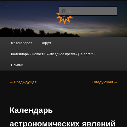
Перейти
Любительская астрономия в Новокузнецке, Кузбассе и окрестностях
к
Поис
основному
содержимому
AstroDrome
Главное
Фотогалерея
Форум
меню
Календарь и новости: «Звёздное время» (Telegram)
Ссылки
Навигация
←
Предыдущая
Следующая
→
по
записям
Календарь
астрономических явлений