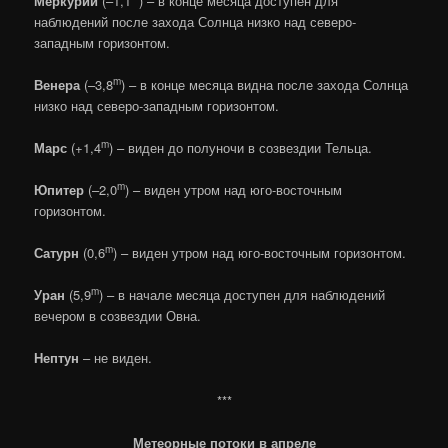
Меркурий
(–1,1
) – в конце месяца доступен для
наблюдений после захода Солнца низко над северо-
западным горизонтом.
m
Венера
(–3,8
) – в конце месяца видна после захода Солнца
низко над северо-западным горизонтом.
m
Марс
(+1,4
) – виден до полуночи в созвездии Тельца.
m
Юпитер
(–2,0
) – виден утром над юго-восточным
горизонтом.
m
Сатурн
(0,6
) – виден утром над юго-восточным горизонтом.
m
Уран
(5,9
) – в начале месяца доступен для наблюдений
вечером в созвездии Овна.
Нептун
– не виден.
***
Метеорные потоки в апреле